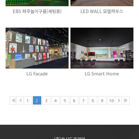
EBS 파주놀이구름(세팅중)
LED WALL 모델하우스
LG Facade
LG Smart Home
1
2
3
4
5
6
7
8
9
10
(주)유시드코리아