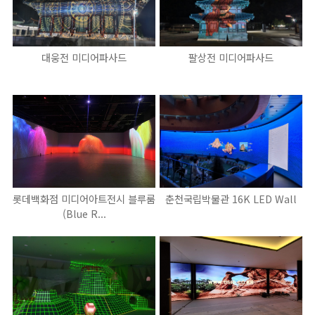
대웅전 미디어파사드
팔상전 미디어파사드
롯데백화점 미디어아트전시 블루룸
춘천국립박물관 16K LED Wall
(Blue R...